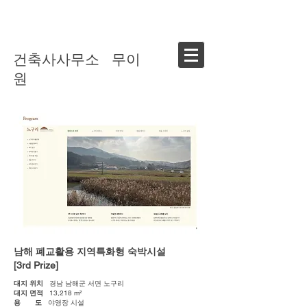
건축사사무소 무이
원
남해 폐교활용 지역특화형 숙박시설
[3rd Prize]
대지 위치
경남 남해군 서면 노구리
대지 면적
13,218 m²
용 도
야영장 시설